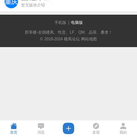
暂无版块介绍
手机版
|
电脑版
群享楼-全国楼凤、性息、LF、QM、品茶、桑拿！
© 2018-2024 楼凤论坛
网站地图
首页
消息
发现
我的