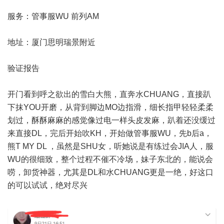
服务：管事服WU 前列AM
地址：厦门思明瑞景附近
验证报告
开门看到呼之欲出的雪白大熊，直奔水CHUANG，直接趴
下抹YOU开磨，从背到脚边MO边指滑，细长指甲轻轻柔柔
划过，酥酥麻麻的感觉像过电一样头皮发麻，趴着还没缓过
来直接DL，完后开始吹KH，开始做管事服WU，先b后a，
熊T MY DL ，虽然是SHU女，听她说是有练过会JIA人，服
WU的很细致，整个过程不催不冷场，妹子东北的，能说会
唠，卸货神器，尤其是DL和水CHUANG更是一绝，好这口
的可以试试，绝对尽兴